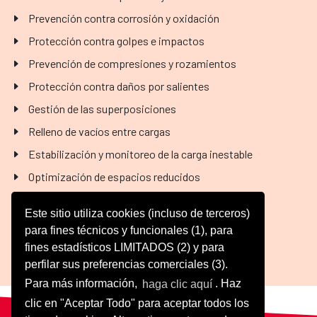
Prevención contra corrosión y oxidación
Protección contra golpes e impactos
Prevención de compresiones y rozamientos
Protección contra daños por salientes
Gestión de las superposiciones
Relleno de vacíos entre cargas
Estabilización y monitoreo de la carga inestable
Optimización de espacios reducidos
Control de inclinaciones y volcamientos
Este sitio utiliza cookies (incluso de terceros)
para fines técnicos y funcionales (1), para
Registro completo de los eventos
fines estadísticos LIMITADOS (2) y para
Control de caducidad Vida útil
perfilar sus preferencias comerciales (3).
Para más información,
haga clic aquí
. Haz
clic en "Aceptar Todo" para aceptar todos los