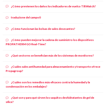
¿Cómo previenen los daños los indicadores de vuelco TiltWatch?
traduzione del campo0
¿Cómo funcionan las bolsas de sales desecantes?
¿Cómo pueden mejorar la cadena de suministro los dispositivos
PROPATHERM GO Real-Time?
¿Qué sectores se benefician más de los sistemas de monitoreo?
¿Cuáles sales antihumedad para almacenamiento y transporte ofrece
Propagroup?
¿Cuáles son los remedios más eficaces contra la humedad y la
condensación en los embalajes?
¿Qué son y para qué sirven los saquitos deshidratantes de gel de
sílice?