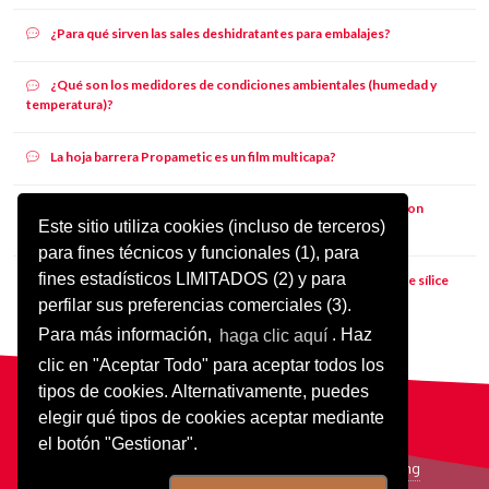
¿Para qué sirven las sales deshidratantes para embalajes?
¿Qué son los medidores de condiciones ambientales (humedad y
temperatura)?
La hoja barrera Propametic es un film multicapa?
Cual es el ancho máximo para el barrera de vapor multicapa con
Este sitio utiliza cookies (incluso de terceros)
aluminio Propametic?
para fines técnicos y funcionales (1), para
fines estadísticos LIMITADOS (2) y para
¿Propagroup se ocupa de la producción de saquitos de gel de sílice
deshidratante?
perfilar sus preferencias comerciales (3).
Para más información,
haga clic aquí
. Haz
clic en "Aceptar Todo" para aceptar todos los
tipos de cookies. Alternativamente, puedes
elegir qué tipos de cookies aceptar mediante
© 2025 Propagroup S.p.A. - P.Iva IT 03795670011
el botón "Gestionar".
Cookies
/
Política de privacidad
/
Design
/
Coding